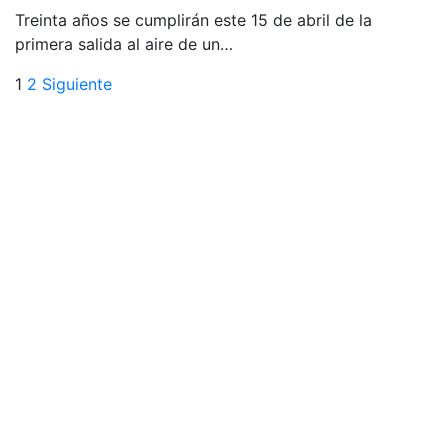
Treinta años se cumplirán este 15 de abril de la
primera salida al aire de un…
Paginación
1
2
Siguiente
de
entradas
Previous
Next